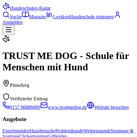
Hundeschulen
-Radar
Suche
Magazin
Lexikon
Hundeschule eintragen
Anmelden
TRUST ME DOG - Schule für
Menschen mit Hund
Pinneberg
Verifizierter Eintrag
0157 86886689
www.trustmedog.de
Website besuchen
Angebote
Einzelstunden
Hausbesuche
Problemhunde
Welpenstunde
Seminare &
Vorträge
Clickertraining
Giftköder-