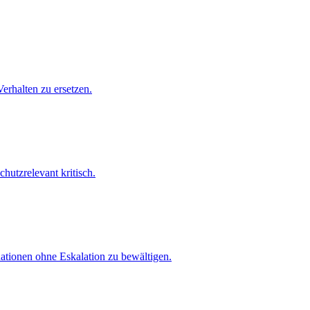
Verhalten zu ersetzen.
hutzrelevant kritisch.
uationen ohne Eskalation zu bewältigen.