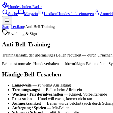
Hundeschulen
-Radar
Suche
Magazin
Lexikon
Hundeschule eintragen
Anmeld
Start
›
Lexikon
›
Anti-Bell-Training
Erziehung & Signale
Anti-Bell-Training
Trainingsansatz, der übermäßiges Bellen reduziert — durch Ursachena
Bellen ist normales Hundeverhalten — übermäßiges Bellen oft ein Sym
Häufige Bell-Ursachen
Langeweile
— zu wenig Auslastung
Trennungsangst
— Bellen beim Alleinsein
Wachen / Territorialverhalten
— Klingel, Vorbeigehende
Frustration
— Hund will etwas, kommt nicht ran
Aufmerksamkeit
— Bellen wurde belohnt (auch durch Schim
Aufregung / Spielen
— Mit-Bellen
Schmerz / Schreck
— plötzlich, einmalig